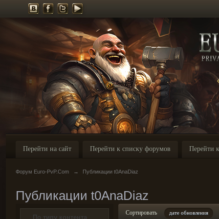
Перейти на сайт
Перейти к списку форумов
Перейти к
Форум Euro-PvP.Com
→
Публикации t0AnaDiaz
Публикации t0AnaDiaz
Сортировать
дате обновления
По типу контента