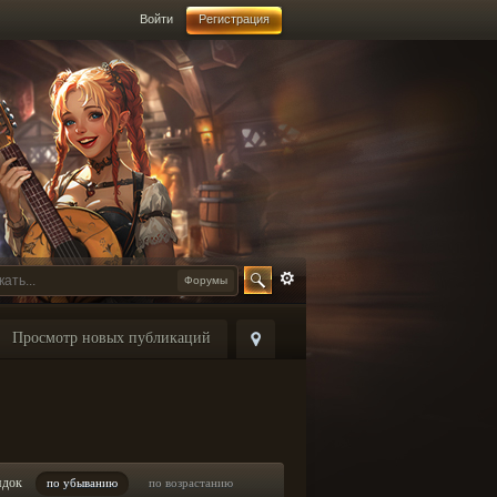
Войти
Регистрация
Форумы
Просмотр новых публикаций
ядок
по убыванию
по возрастанию