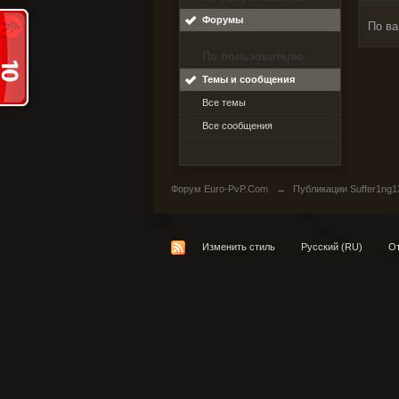
Форумы
По ва
По пользователю
Темы и сообщения
Все темы
Все сообщения
Форум Euro-PvP.Com
→
Публикации Suffer1ng1
Изменить стиль
Русский (RU)
От