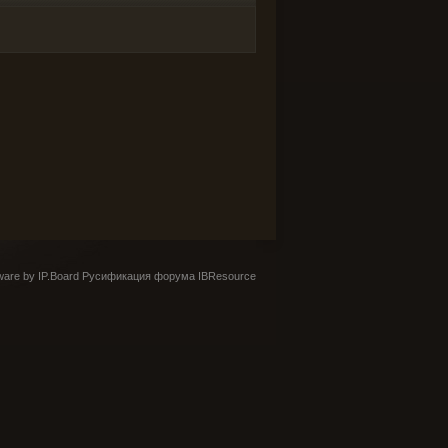
are by IP.Board
Русификация форума IBResource