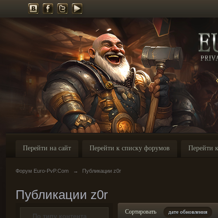
Перейти на сайт
Перейти к списку форумов
Перейти к
Форум Euro-PvP.Com
→
Публикации z0r
Публикации z0r
Сортировать
дате обновления
По типу контента