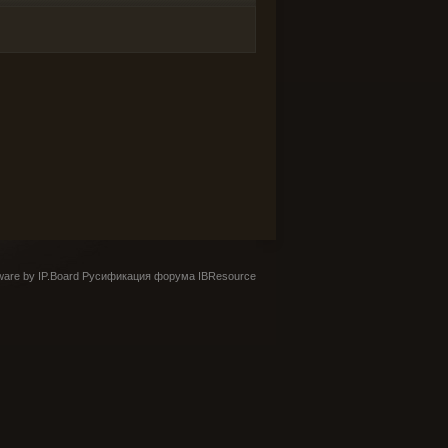
are by IP.Board
Русификация форума IBResource