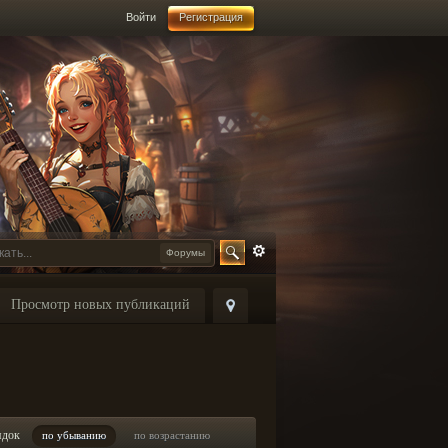
Войти
Регистрация
Форумы
Просмотр новых публикаций
ядок
по убыванию
по возрастанию