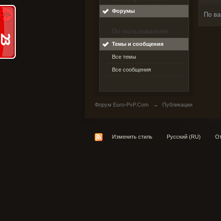
Форумы
По ва
По пользователю
Темы и сообщения
Все темы
Все сообщения
Форум Euro-PvP.Com
→
Публикации
Изменить стиль
Русский (RU)
От