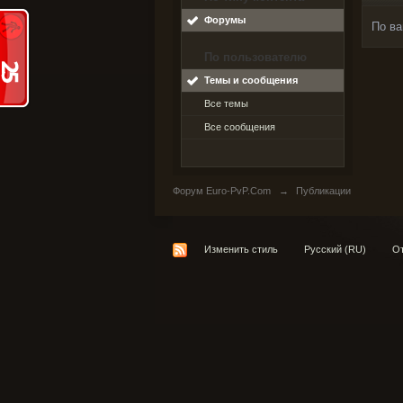
Форумы
По ва
По пользователю
Темы и сообщения
Все темы
Все сообщения
Форум Euro-PvP.Com
→
Публикации
Изменить стиль
Русский (RU)
От