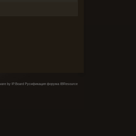
are by IP.Board
Русификация форума IBResource