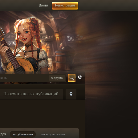
Войти
Регистрация
Форумы
Просмотр новых публикаций
ядок
по убыванию
по возрастанию