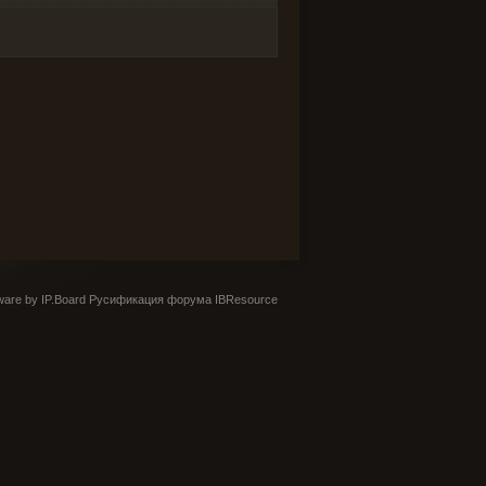
are by IP.Board
Русификация форума IBResource