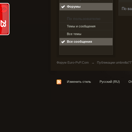
Форумы
По ва
По пользователю
Темы и сообщения
Все темы
Все сообщения
Форум Euro-PvP.Com
→
Публикации umbrella77
Изменить стиль
Русский (RU)
От