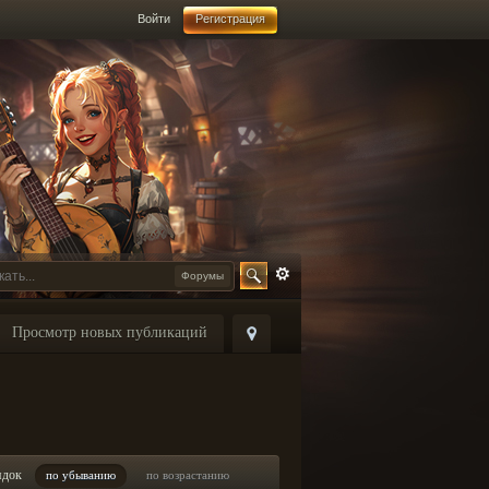
Войти
Регистрация
Форумы
Просмотр новых публикаций
ядок
по убыванию
по возрастанию