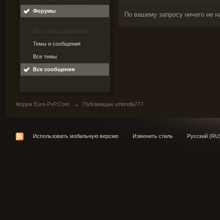
Форумы
По вашему запросу ничего не н
По пользователю
Темы и сообщения
Все темы
Все сообщения
Форум Euro-PvP.Com
→
Публикации umbrella777
Использовать мобильную версию
Изменить стиль
Русский (RU