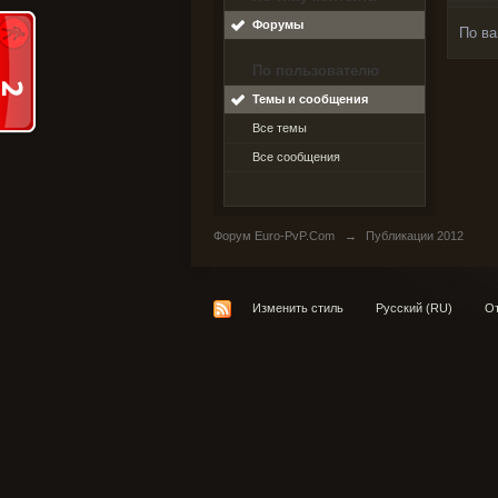
Форумы
По ва
По пользователю
Темы и сообщения
Все темы
Все сообщения
Форум Euro-PvP.Com
→
Публикации 2012
Изменить стиль
Русский (RU)
От