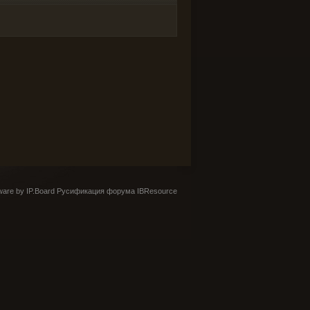
are by IP.Board
Русификация форума IBResource