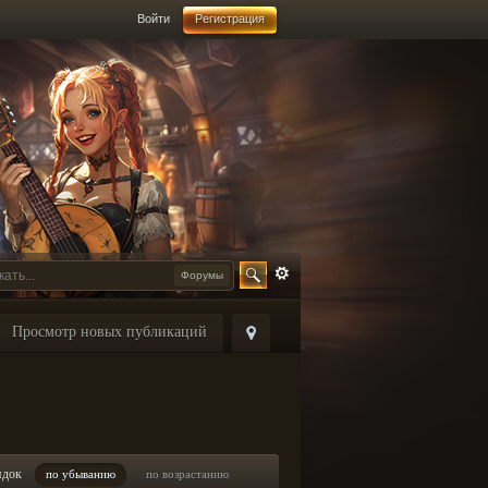
Войти
Регистрация
Форумы
Просмотр новых публикаций
ядок
по убыванию
по возрастанию