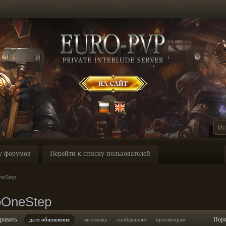
у форумов
Перейти к списку пользователей
neStep
oOneStep
ровать
Пор
дате обновления
заголовку
сообщениям
просмотрам