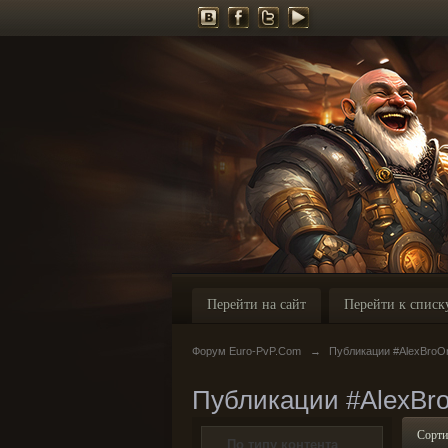
Перейти на сайт
Перейти к списк
Форум Euro-PvP.Com
→
Публикации #AlexBroO
Публикации #AlexBr
Сорти
По типу контента