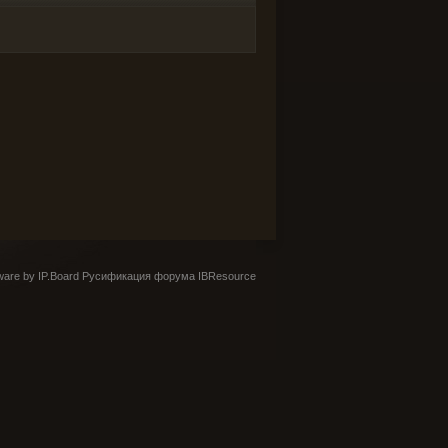
are by IP.Board
Русификация форума IBResource