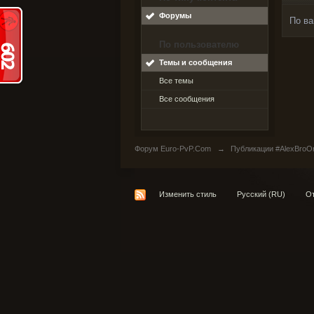
Форумы
По ва
По пользователю
Темы и сообщения
Все темы
Все сообщения
Форум Euro-PvP.Com
→
Публикации #AlexBroO
Изменить стиль
Русский (RU)
От