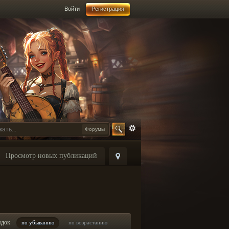
Войти
Регистрация
Форумы
Просмотр новых публикаций
ядок
по убыванию
по возрастанию