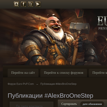
Перейти на сайт
Перейти к списку форумов
Перейти к
Форум Euro-PvP.Com
→
Публикации #AlexBroOneStep
Публикации #AlexBroOneStep
Сортировать
дате обновления
По типу контента