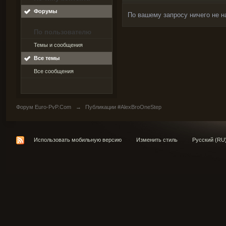
Форумы
По вашему запросу ничего не н
По пользователю
Темы и сообщения
Все темы
Все сообщения
Форум Euro-PvP.Com
→
Публикации #AlexBroOneStep
Использовать мобильную версию
Изменить стиль
Русский (RU