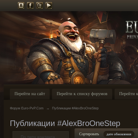
Перейти на сайт
Перейти к списку форумов
Перейти к
Форум Euro-PvP.Com
→
Публикации #AlexBroOneStep
Публикации #AlexBroOneStep
Сортировать
дате обновления
По типу контента