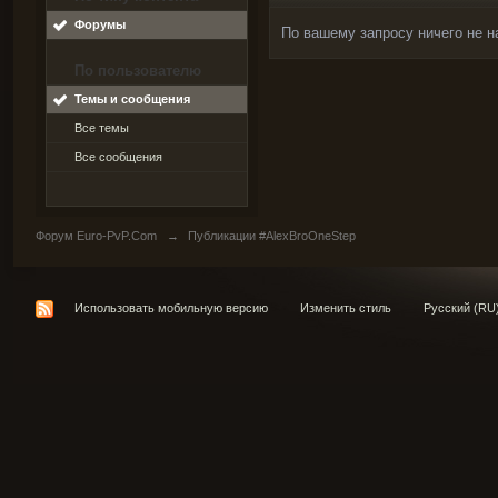
Форумы
По вашему запросу ничего не н
По пользователю
Темы и сообщения
Все темы
Все сообщения
Форум Euro-PvP.Com
→
Публикации #AlexBroOneStep
Использовать мобильную версию
Изменить стиль
Русский (RU