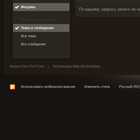
Форумы
По вашему запросу ничего не н
По пользователю
Темы и сообщения
Все темы
Все сообщения
Форум Euro-PvP.Com
→
Публикации #AlexBroOneStep
Использовать мобильную версию
Изменить стиль
Русский (RU