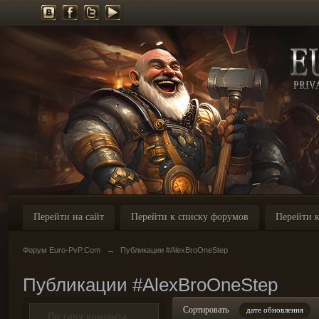
Перейти на сайт
Перейти к списку форумов
Перейти к
Форум Euro-PvP.Com
→
Публикации #AlexBroOneStep
Публикации #AlexBroOneStep
Сортировать
дате обновления
По типу контента