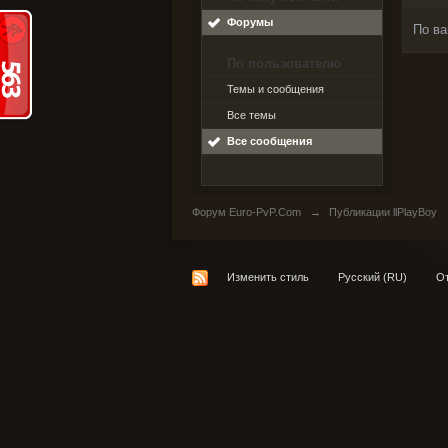
Форумы
По ва
По пользователю
Темы и сообщения
Все темы
Все сообщения
Форум Euro-PvP.Com
→
Публикации llPlayBoy
Изменить стиль
Русский (RU)
От