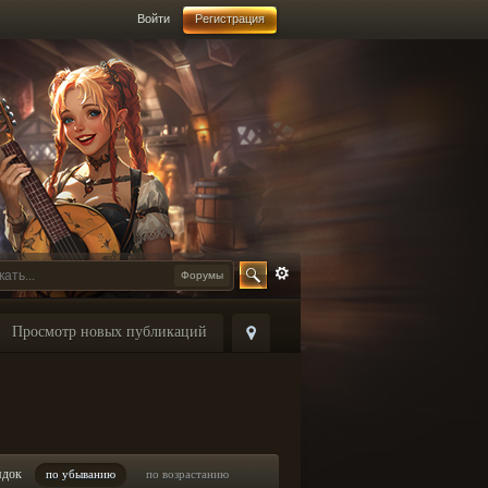
Войти
Регистрация
Форумы
Просмотр новых публикаций
ядок
по убыванию
по возрастанию