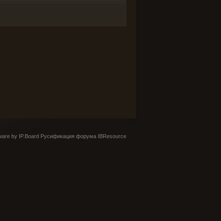
are by IP.Board
Русификация форума IBResource