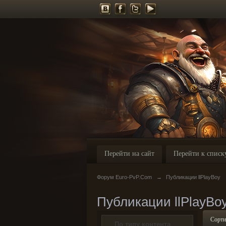
Перейти на сайт
Перейти к списк
Форум Euro-PvP.Com
→
Публикации llPlayBoy
Публикации llPlayBo
Сорти
По типу контента