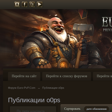
Перейти на сайт
Перейти к списку форумов
Перейти к
Форум Euro-PvP.Com
→
Публикации o0ps
Публикации o0ps
Сортировать
дате обновления
По типу контента