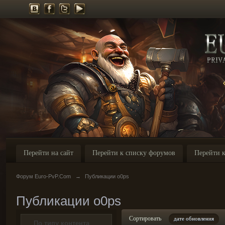
Перейти на сайт
Перейти к списку форумов
Перейти к
Форум Euro-PvP.Com
→
Публикации o0ps
Публикации o0ps
Сортировать
дате обновления
По типу контента