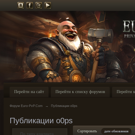
Перейти на сайт
Перейти к списку форумов
Перейти к
Форум Euro-PvP.Com
→
Публикации o0ps
Публикации o0ps
Сортировать
дате обновления
По типу контента