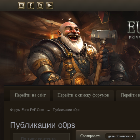
Перейти на сайт
Перейти к списку форумов
Перейти к
Форум Euro-PvP.Com
→
Публикации o0ps
Публикации o0ps
Сортировать
дате обновления
По типу контента