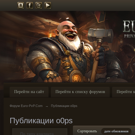
Перейти на сайт
Перейти к списку форумов
Перейти к
Форум Euro-PvP.Com
→
Публикации o0ps
Публикации o0ps
Сортировать
дате обновления
По типу контента