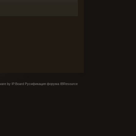
are by IP.Board
Русификация форума IBResource