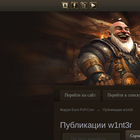
Перейти на сайт
Перейти к списк
Форум Euro-PvP.Com
→
Публикации w1nt3r
Публикации w1nt3r
Сорти
По типу контента