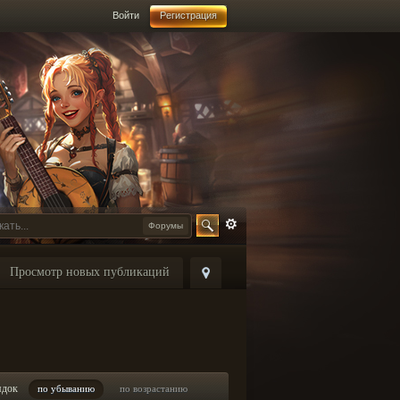
Войти
Регистрация
Форумы
Просмотр новых публикаций
ядок
по убыванию
по возрастанию