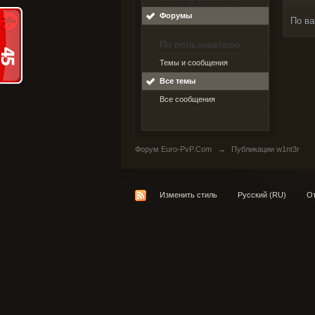
Форумы
По ва
По пользователю
Темы и сообщения
Все темы
Все сообщения
Форум Euro-PvP.Com
→
Публикации w1nt3r
Изменить стиль
Русский (RU)
От