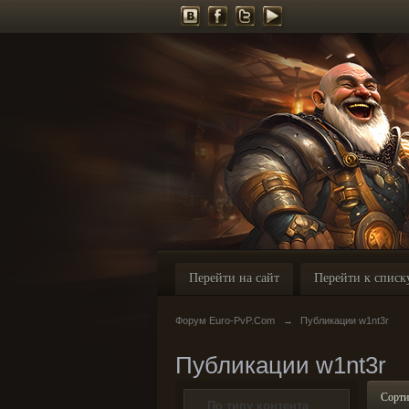
Перейти на сайт
Перейти к списк
Форум Euro-PvP.Com
→
Публикации w1nt3r
Публикации w1nt3r
Сорти
По типу контента