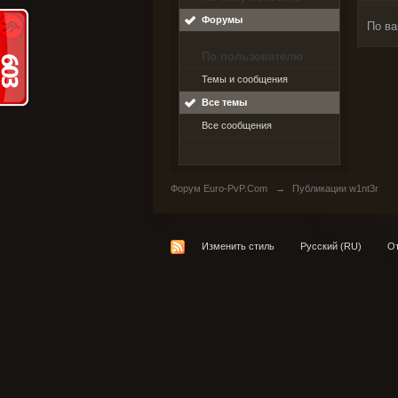
Форумы
По ва
По пользователю
Темы и сообщения
Все темы
Все сообщения
Форум Euro-PvP.Com
→
Публикации w1nt3r
Изменить стиль
Русский (RU)
От