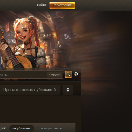
Войти
Регистрация
Форумы
Просмотр новых публикаций
ядок
по убыванию
по возрастанию