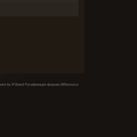
are by IP.Board
Русификация форума IBResource