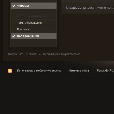
Форумы
По вашему запросу ничего не н
По пользователю
Темы и сообщения
Все темы
Все сообщения
Форум Euro-PvP.Com
→
Публикации SlowpokeMaster
Использовать мобильную версию
Изменить стиль
Русский (RU