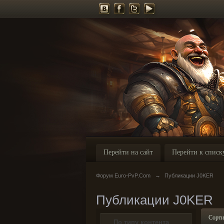
Перейти на сайт
Перейти к списк
Форум Euro-PvP.Com
→
Публикации J0KER
Публикации J0KER
Сорти
По типу контента