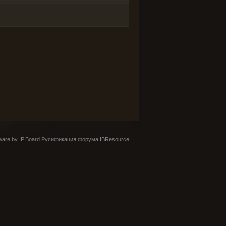
are by IP.Board
Русификация форума IBResource