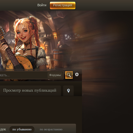
Войти
Регистрация
Форумы
Просмотр новых публикаций
ядок
по убыванию
по возрастанию