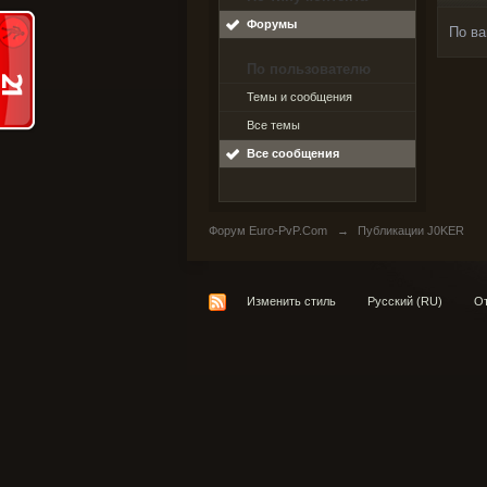
Форумы
По ва
По пользователю
Темы и сообщения
Все темы
Все сообщения
Форум Euro-PvP.Com
→
Публикации J0KER
Изменить стиль
Русский (RU)
От