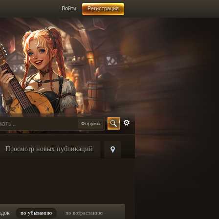
Войти
Регистрация
Форумы
Просмотр новых публикаций
ядок
по убыванию
по возрастанию