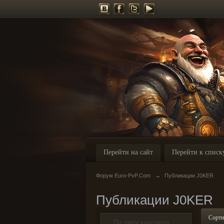
Перейти на сайт
Перейти к списк
Форум Euro-PvP.Com
→
Публикации J0KER
Публикации J0KER
Сорти
По типу контента