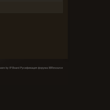
are by IP.Board
Русификация форума IBResource