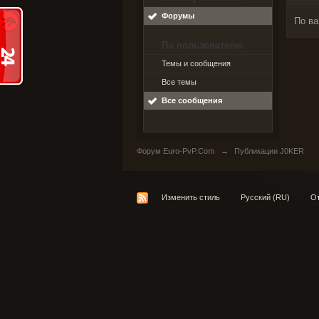
Форумы
По ва
По пользователю
Темы и сообщения
Все темы
Все сообщения
Форум Euro-PvP.Com
→
Публикации J0KER
Изменить стиль
Русский (RU)
От