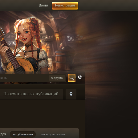
Войти
Регистрация
Форумы
Просмотр новых публикаций
ядок
по убыванию
по возрастанию