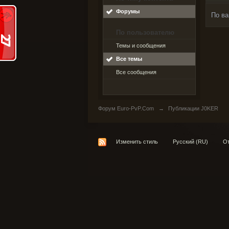
Форумы
По ва
По пользователю
Темы и сообщения
Все темы
Все сообщения
Форум Euro-PvP.Com
→
Публикации J0KER
Изменить стиль
Русский (RU)
От