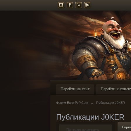
Перейти на сайт
Перейти к списк
Форум Euro-PvP.Com
→
Публикации J0KER
Публикации J0KER
Сорти
По типу контента