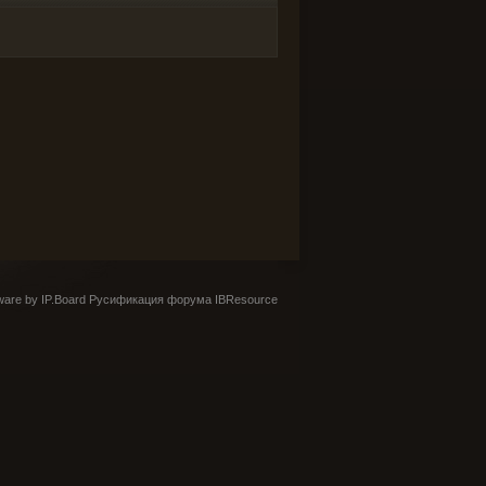
are by IP.Board
Русификация форума IBResource