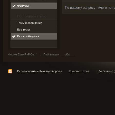
Форумы
По вашему запросу ничего не н
По пользователю
Темы и сообщения
Все темы
Все сообщения
Форум Euro-PvP.Com
→
Публикации ___sl0n___
Использовать мобильную версию
Изменить стиль
Русский (RU