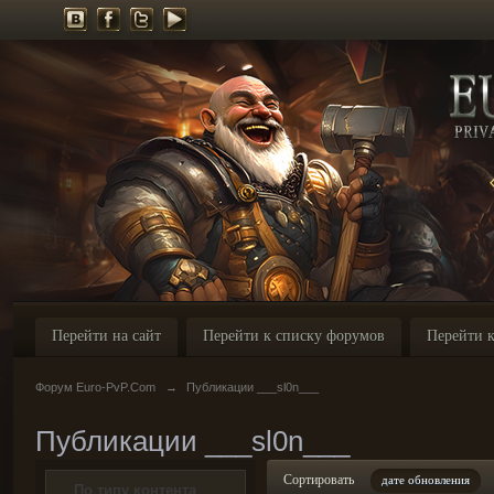
Перейти на сайт
Перейти к списку форумов
Перейти к
Форум Euro-PvP.Com
→
Публикации ___sl0n___
Публикации ___sl0n___
Сортировать
дате обновления
По типу контента