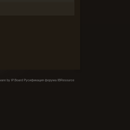
are by IP.Board
Русификация форума IBResource