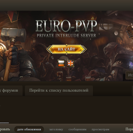
у форумов
Перейти к списку пользователей
_
___
ровать
Пор
дате обновления
заголовку
сообщениям
просмотрам