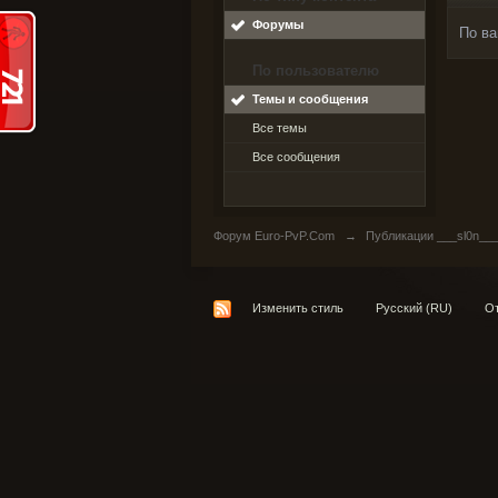
Форумы
По ва
По пользователю
Темы и сообщения
Все темы
Все сообщения
Форум Euro-PvP.Com
→
Публикации ___sl0n__
Изменить стиль
Русский (RU)
От