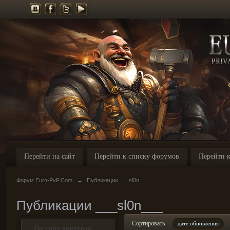
Перейти на сайт
Перейти к списку форумов
Перейти к
Форум Euro-PvP.Com
→
Публикации ___sl0n___
Публикации ___sl0n___
Сортировать
дате обновления
По типу контента