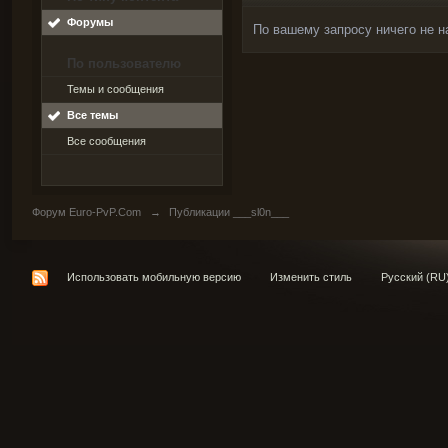
Форумы
По вашему запросу ничего не н
По пользователю
Темы и сообщения
Все темы
Все сообщения
Форум Euro-PvP.Com
→
Публикации ___sl0n___
Использовать мобильную версию
Изменить стиль
Русский (RU