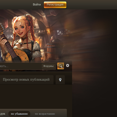
Войти
Регистрация
Форумы
Просмотр новых публикаций
ядок
по убыванию
по возрастанию