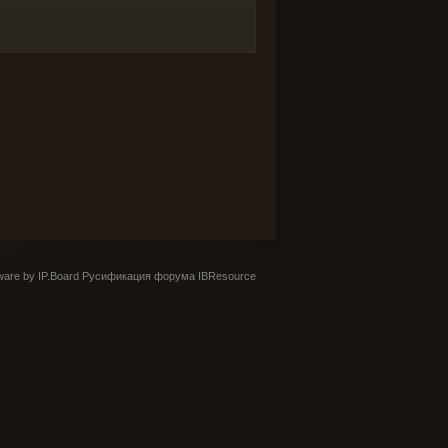
are by IP.Board
Русификация форума IBResource