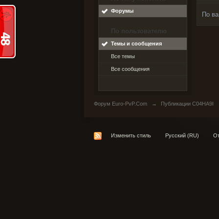
Форумы
По ва
По пользователю
Темы и сообщения
Все темы
Все сообщения
Форум Euro-PvP.Com
→
Публикации C04HA9I
Изменить стиль
Русский (RU)
От