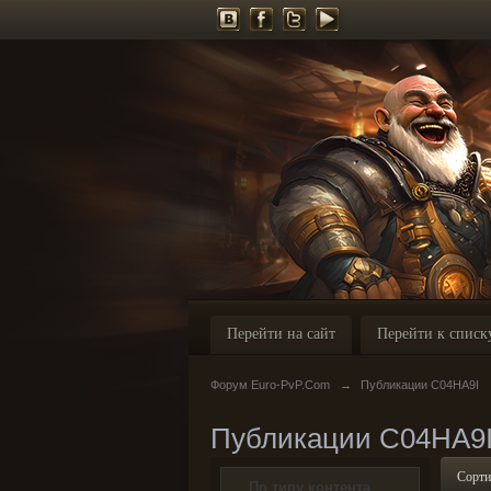
Перейти на сайт
Перейти к списк
Форум Euro-PvP.Com
→
Публикации C04HA9I
Публикации C04HA9
Сорти
По типу контента