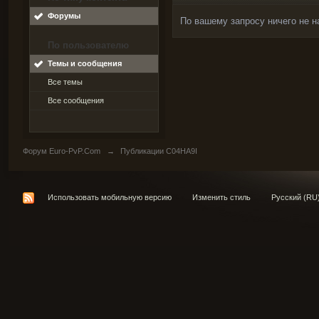
Форумы
По вашему запросу ничего не н
По пользователю
Темы и сообщения
Все темы
Все сообщения
Форум Euro-PvP.Com
→
Публикации C04HA9I
Использовать мобильную версию
Изменить стиль
Русский (RU