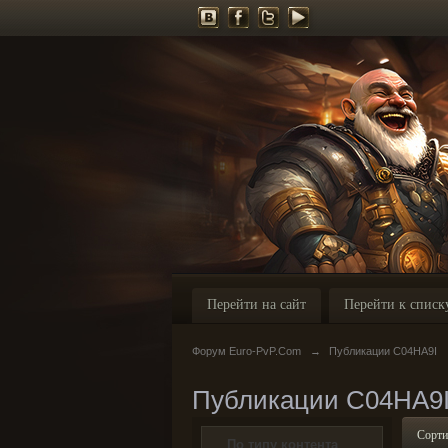
Перейти на сайт
Перейти к списк
Форум Euro-PvP.Com
→
Публикации C04HA9I
Публикации C04HA9
Сорти
По типу контента