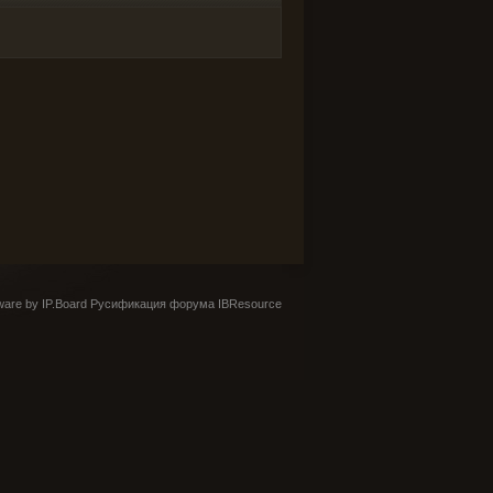
are by IP.Board
Русификация форума IBResource