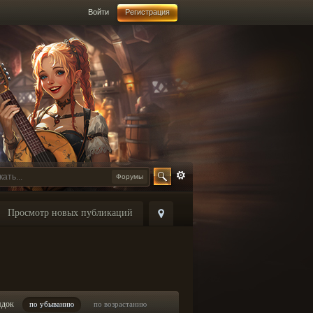
Войти
Регистрация
Форумы
Просмотр новых публикаций
ядок
по убыванию
по возрастанию