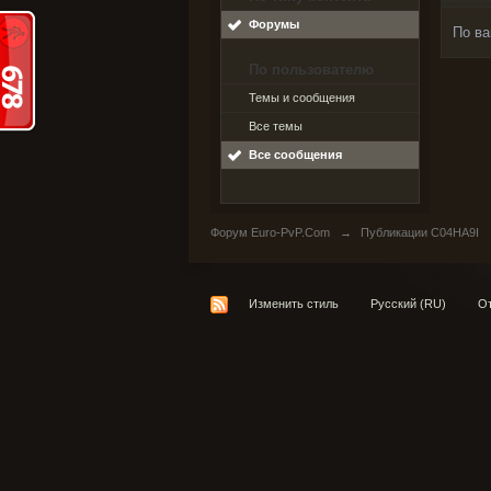
Форумы
По ва
По пользователю
Темы и сообщения
Все темы
Все сообщения
Форум Euro-PvP.Com
→
Публикации C04HA9I
Изменить стиль
Русский (RU)
От