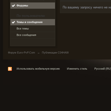
Форумы
По вашему запросу ничего не н
По пользователю
Темы и сообщения
Все темы
Все сообщения
Форум Euro-PvP.Com
→
Публикации C04HA9I
Использовать мобильную версию
Изменить стиль
Русский (RU