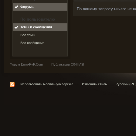
Форумы
По вашему запросу ничего не н
По пользователю
Темы и сообщения
Все темы
Все сообщения
Форум Euro-PvP.Com
→
Публикации C04HA9I
Использовать мобильную версию
Изменить стиль
Русский (RU