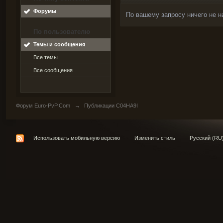
Форумы
По вашему запросу ничего не н
По пользователю
Темы и сообщения
Все темы
Все сообщения
Форум Euro-PvP.Com
→
Публикации C04HA9I
Использовать мобильную версию
Изменить стиль
Русский (RU