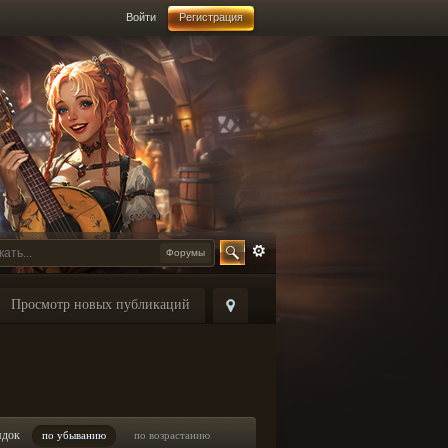
Войти
Регистрация
Форумы
Просмотр новых публикаций
ядок
по убыванию
по возрастанию