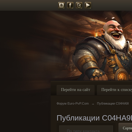
Перейти на сайт
Перейти к списк
Форум Euro-PvP.Com
→
Публикации C04HA9I
Публикации C04HA9
Сорти
По типу контента