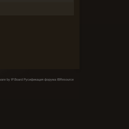
are by IP.Board
Русификация форума IBResource