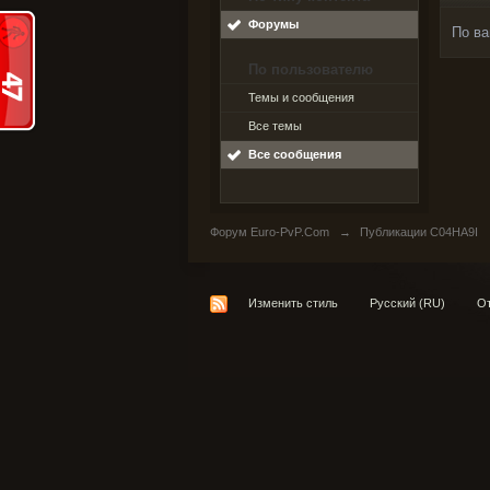
Форумы
По ва
По пользователю
Темы и сообщения
Все темы
Все сообщения
Форум Euro-PvP.Com
→
Публикации C04HA9I
Изменить стиль
Русский (RU)
От