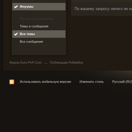
Форумы
По вашему запросу ничего не н
По пользователю
Темы и сообщения
Все темы
Все сообщения
Форум Euro-PvP.Com
→
Публикации PoMaIIIka
Использовать мобильную версию
Изменить стиль
Русский (RU