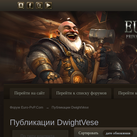
Перейти на сайт
Перейти к списку форумов
Перейти к
Форум Euro-PvP.Com
→
Публикации DwightVese
Публикации DwightVese
Сортировать
дате обновления
По типу контента