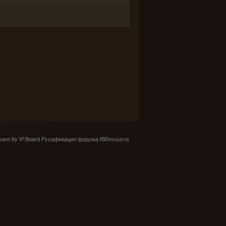
are by IP.Board
Русификация форума IBResource