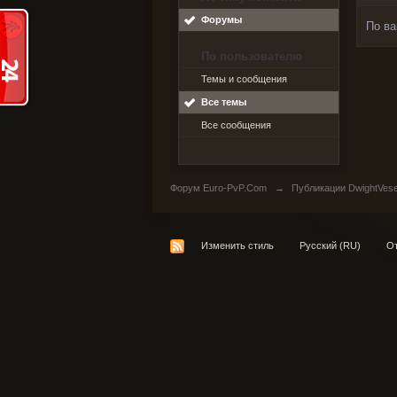
Форумы
По ва
По пользователю
Темы и сообщения
Все темы
Все сообщения
Форум Euro-PvP.Com
→
Публикации DwightVes
Изменить стиль
Русский (RU)
От