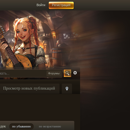
Войти
Регистрация
Форумы
Просмотр новых публикаций
ядок
по убыванию
по возрастанию