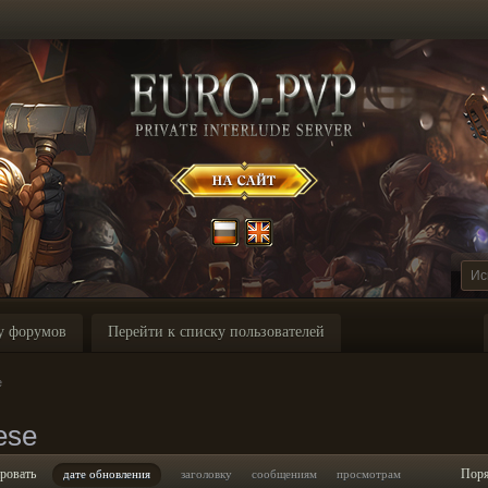
у форумов
Перейти к списку пользователей
e
ese
ровать
Пор
дате обновления
заголовку
сообщениям
просмотрам