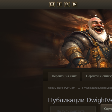
Перейти на сайт
Перейти к списк
Форум Euro-PvP.Com
→
Публикации DwightVes
Публикации DwightV
Сорти
По типу контента