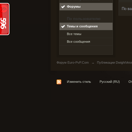
Форумы
По ва
По пользователю
Темы и сообщения
Все темы
Все сообщения
Форум Euro-PvP.Com
→
Публикации DwightVes
Изменить стиль
Русский (RU)
От