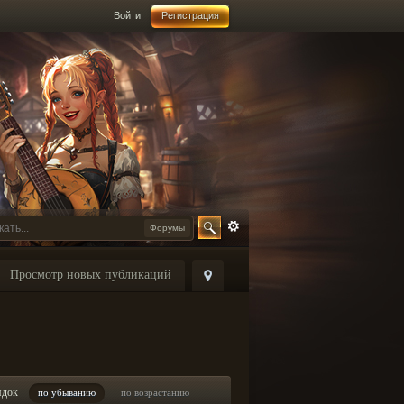
Войти
Регистрация
Форумы
Просмотр новых публикаций
ядок
по убыванию
по возрастанию