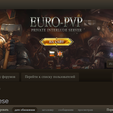
у форумов
Перейти к списку пользователей
e
ese
ровать
Пор
дате обновления
заголовку
сообщениям
просмотрам