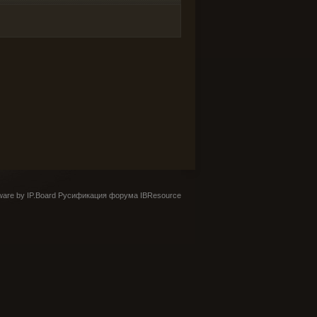
are by IP.Board
Русификация форума IBResource