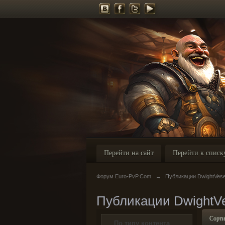
Перейти на сайт
Перейти к списк
Форум Euro-PvP.Com
→
Публикации DwightVes
Публикации DwightV
Сорти
По типу контента