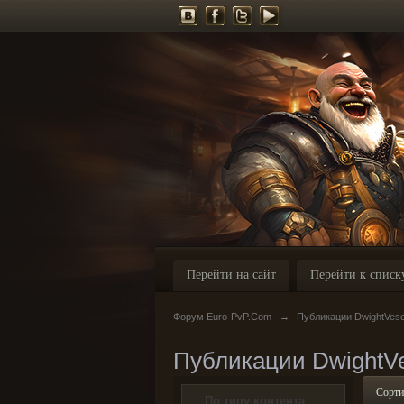
Перейти на сайт
Перейти к списк
Форум Euro-PvP.Com
→
Публикации DwightVes
Публикации DwightV
Сорти
По типу контента