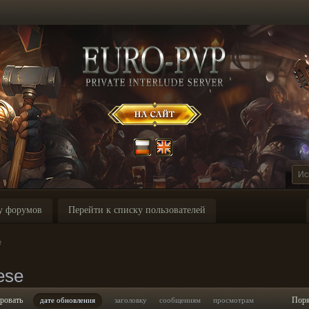
у форумов
Перейти к списку пользователей
e
ese
ровать
Пор
дате обновления
заголовку
сообщениям
просмотрам