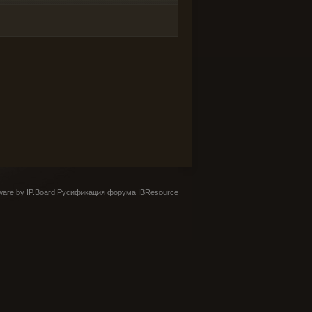
are by IP.Board
Русификация форума IBResource