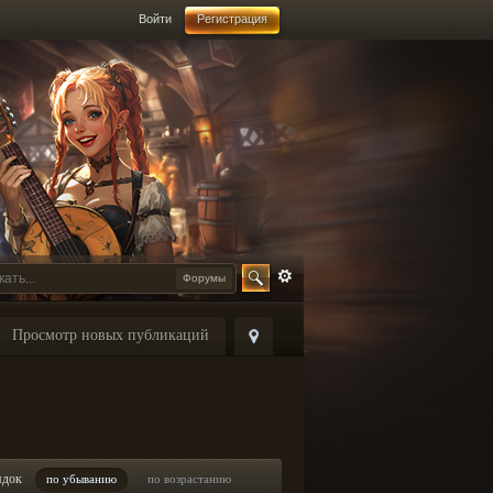
Войти
Регистрация
Форумы
Просмотр новых публикаций
ядок
по убыванию
по возрастанию