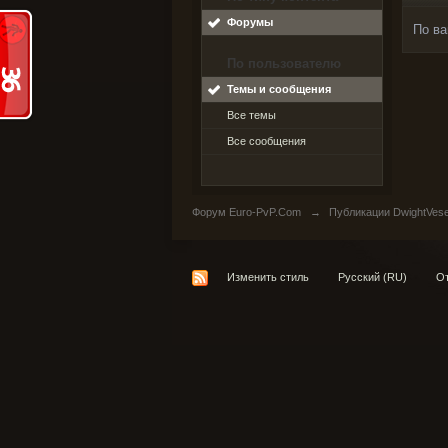
Форумы
По ва
По пользователю
Темы и сообщения
Все темы
Все сообщения
Форум Euro-PvP.Com
→
Публикации DwightVes
Изменить стиль
Русский (RU)
От