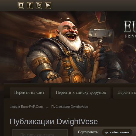
Перейти на сайт
Перейти к списку форумов
Перейти к
Форум Euro-PvP.Com
→
Публикации DwightVese
Публикации DwightVese
Сортировать
дате обновления
По типу контента