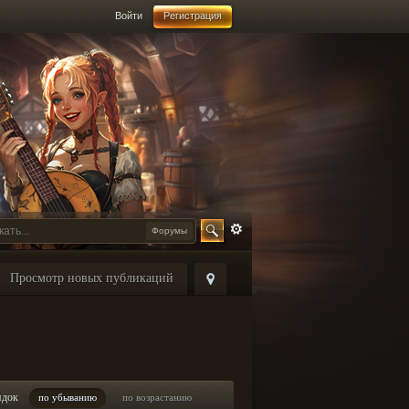
Войти
Регистрация
Форумы
Просмотр новых публикаций
ядок
по убыванию
по возрастанию