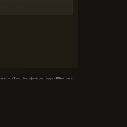
are by IP.Board
Русификация форума IBResource