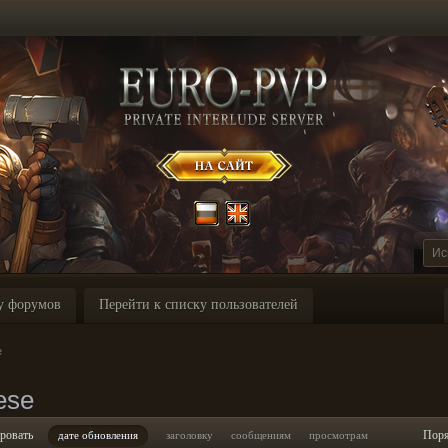
у форумов
Перейти к списку пользователей
e
ese
ровать
Пор
дате обновления
заголовку
сообщениям
просмотрам