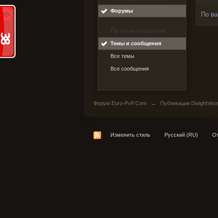
Форумы
По ва
По пользователю
Темы и сообщения
Все темы
Все сообщения
Форум Euro-PvP.Com
→
Публикации DwightVes
Изменить стиль
Русский (RU)
От