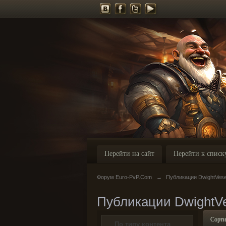
Перейти на сайт
Перейти к списк
Форум Euro-PvP.Com
→
Публикации DwightVes
Публикации DwightV
Сорти
По типу контента