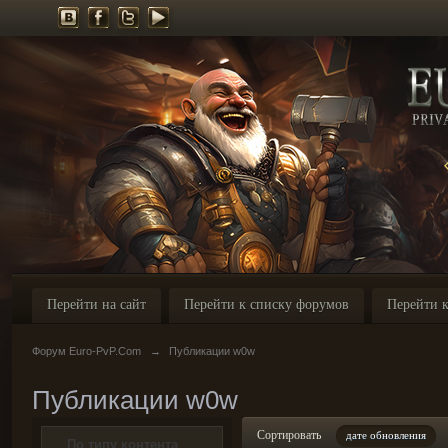
Перейти на сайт
Перейти к списку форумов
Перейти к
Форум Euro-PvP.Com
→
Публикации w0w
Публикации w0w
Сортировать
дате обновления
По типу контента