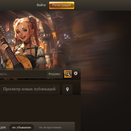
Войти
Регистрация
Форумы
Просмотр новых публикаций
ядок
по убыванию
по возрастанию