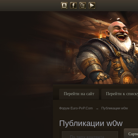
Перейти на сайт
Перейти к списк
Форум Euro-PvP.Com
→
Публикации w0w
Публикации w0w
Сорти
По типу контента