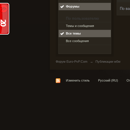
Форумы
По ва
По пользователю
Темы и сообщения
Все темы
Все сообщения
Форум Euro-PvP.Com
→
Публикации w0w
Изменить стиль
Русский (RU)
От