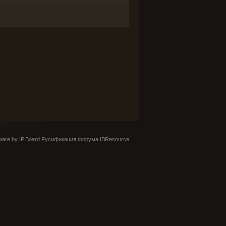
are by IP.Board
Русификация форума IBResource