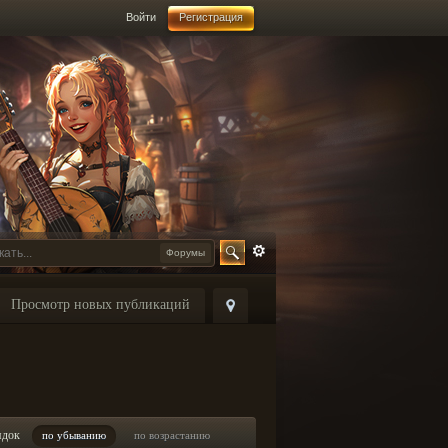
Войти
Регистрация
Форумы
Просмотр новых публикаций
ядок
по убыванию
по возрастанию