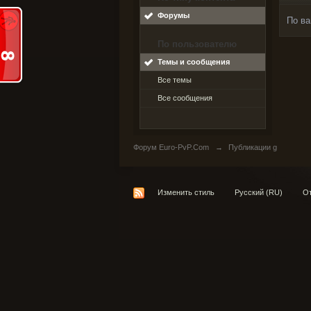
Форумы
По ва
По пользователю
Темы и сообщения
Все темы
Все сообщения
Форум Euro-PvP.Com
→
Публикации g
Изменить стиль
Русский (RU)
От