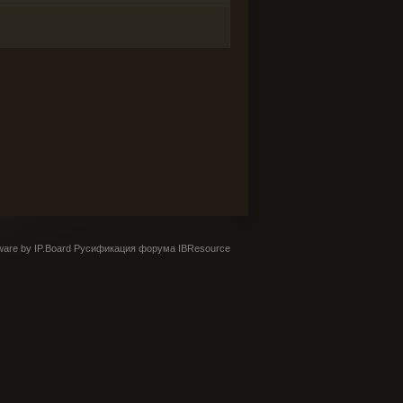
are by IP.Board
Русификация форума IBResource