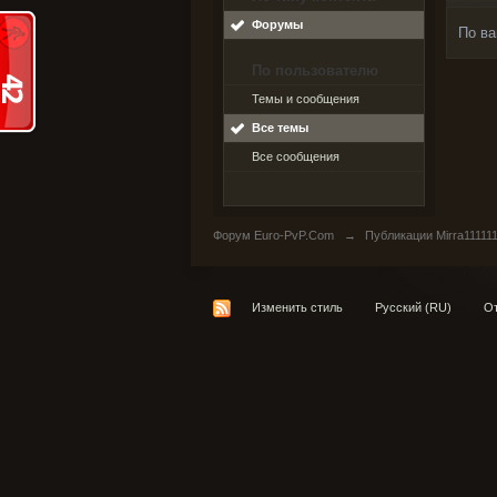
Форумы
По ва
По пользователю
Темы и сообщения
Все темы
Все сообщения
Форум Euro-PvP.Com
→
Публикации Mirra11111
Изменить стиль
Русский (RU)
От