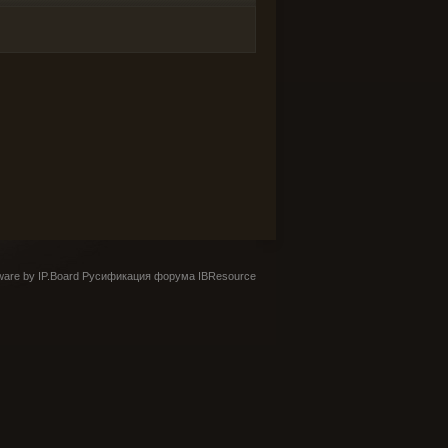
are by IP.Board
Русификация форума IBResource