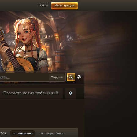
Войти
Регистрация
Форумы
Просмотр новых публикаций
ядок
по убыванию
по возрастанию