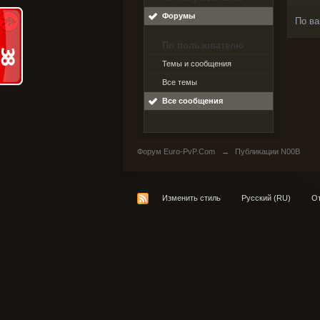
Форумы
По ва
По пользователю
Темы и сообщения
Все темы
Все сообщения
Форум Euro-PvP.Com
→
Публикации N00B
Изменить стиль
Русский (RU)
От