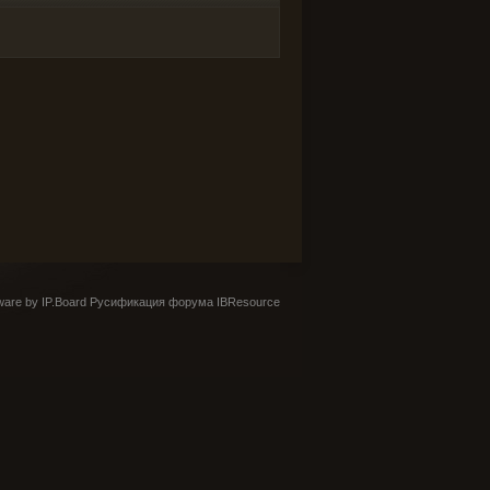
are by IP.Board
Русификация форума IBResource