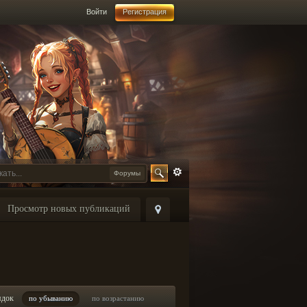
Войти
Регистрация
Форумы
Просмотр новых публикаций
ядок
по убыванию
по возрастанию