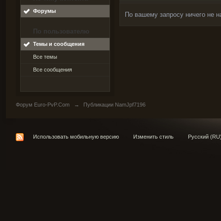
Форумы
По вашему запросу ничего не н
По пользователю
Темы и сообщения
Все темы
Все сообщения
Форум Euro-PvP.Com
→
Публикации NamJpf7196
Использовать мобильную версию
Изменить стиль
Русский (RU