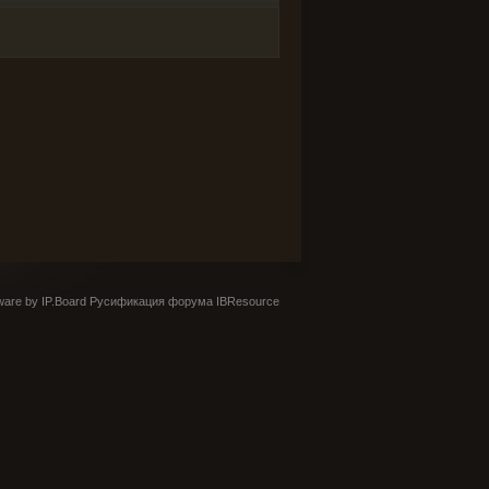
are by IP.Board
Русификация форума IBResource