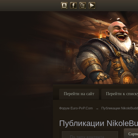
Перейти на сайт
Перейти к списк
Форум Euro-PvP.Com
→
Публикации NikoleBudd
Публикации NikoleB
Сорти
По типу контента