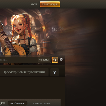
Войти
Регистрация
Форумы
Просмотр новых публикаций
ядок
по убыванию
по возрастанию