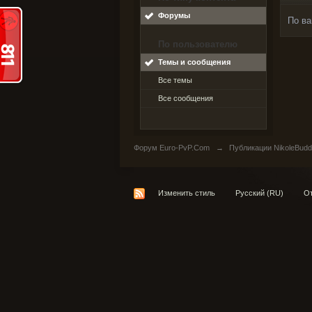
Форумы
По ва
По пользователю
Темы и сообщения
Все темы
Все сообщения
Форум Euro-PvP.Com
→
Публикации NikoleBudd
Изменить стиль
Русский (RU)
От