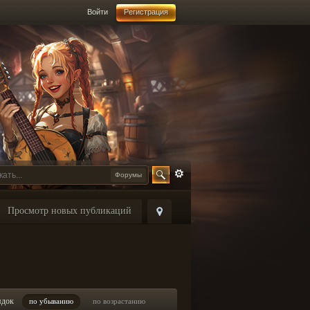
Войти
Регистрация
Форумы
Просмотр новых публикаций
ядок
по убыванию
по возрастанию