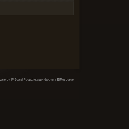
are by IP.Board
Русификация форума IBResource