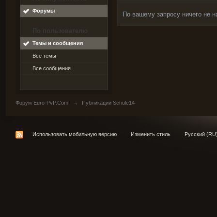
Форумы
По вашему запросу ничего не н
По пользователю
Темы и сообщения
Все темы
Все сообщения
Форум Euro-PvP.Com
→
Публикации Schule14
Использовать мобильную версию
Изменить стиль
Русский (RU